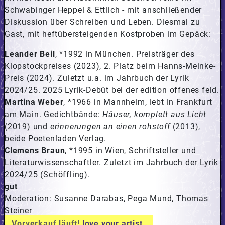
Schwabinger Heppel & Ettlich - mit anschließender
Diskussion über Schreiben und Leben. Diesmal zu
Gast, mit heftübersteigenden Kostproben im Gepäck:
Leander Beil
,
*1992 in München. Preisträger des
Klopstockpreises (2023), 2. Platz beim Hanns-Meinke-
Preis (2024). Zuletzt u.a. im Jahrbuch der Lyrik
2024/25. 2025 Lyrik-Debüt bei der edition offenes feld.
Martina Weber
,
*1966 in Mannheim, lebt in Frankfurt
am Main. Gedichtbände:
Häuser, komplett aus Licht
(2019) und
erinnerungen an einen rohstoff
(2013),
beide Poetenladen Verlag.
Clemens Braun
,
*1995 in Wien, Schriftsteller und
Literaturwissenschaftler. Zuletzt im Jahrbuch der Lyrik
2024/25 (Schöffling).
gut
Moderation:
Susanne Darabas, Pega Mund, Thomas
Steiner
Vorverkauf läuft!
love your artist.